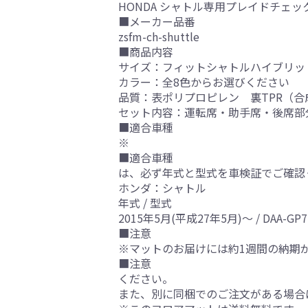
HONDA シャトル専用プレイドチェ
■メーカー品番
zsfm-ch-shuttle
■商品内容
サイズ：フィットシャトルハイブリッ
カラー：全8色からお選びください
品質：表ポリプロピレン 裏TPR（合
セット内容：運転席・助手席・後席部
■適合車種
※
■適合車種
は、必ず年式と型式を車検証でご確認
ホンダ：シャトル
年式 / 型式
2015年5月(平成27年5月)～ / DAA-GP
■注意
※マットのお届けには約1週間の納期
■注意
ください。
また、別に同梱でのご注文がある場合