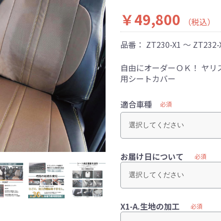
￥49,800
（税込）
品番：
ZT230-X1 ～ ZT232-
自由にオーダーＯＫ！ ヤリ
用シートカバー
適合車種
必須
お届け日について
必須
X1-A.生地の加工
必須