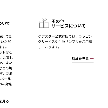
その他
ついて
サービスについて
使用で到
ケアスター公式通販では、ラッピン
をいただ
グサービスや生地サンプルをご用意
ます。
しております。
ットはご
一、注文し
詳細を見る
た、また
などの場
ず、到着
はメール
のみ対応
を見る