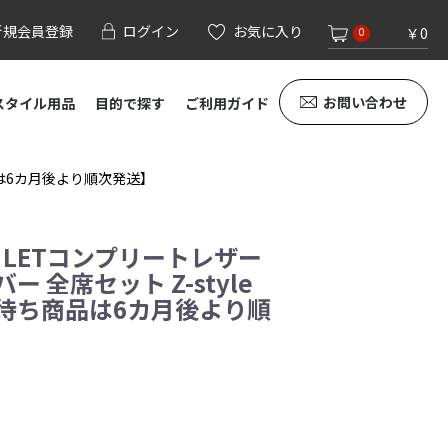
新規会員登録
ログイン
お気に入り
￥0
0
お問い合わせ
スタイル用品
目的で探す
ご利用ガイド
商品は6カ月後より順次発送】
 LETコンプリートレザー
 全席セット Z-style
待ち商品は6カ月後より順