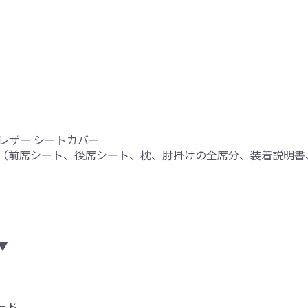
レザー シートカバー
（前席シート、後席シート、枕、肘掛けの全席分、装着説明書
り
▼
ード