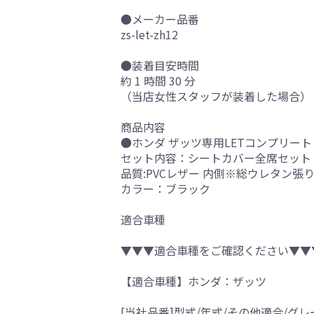
●メーカー品番
zs-let-zh12
●装着目安時間
約 1 時間 30 分
（当店女性スタッフが装着した場合）
商品内容
●ホンダ ザッツ専用LETコンプリート
セット内容：シートカバー全席セット
品質:PVCレザー 内側※総ウレタン張
カラー：ブラック
適合車種
▼▼▼適合車種をご確認ください▼▼
【適合車種】ホンダ：ザッツ
[当社品番]型式/年式/その他適合/グレ