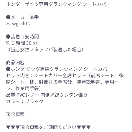
ホンダ ザッツ専用グランウィング シートカバー
●メーカー品番
zs-wg-zh12
●装着目安時間
約 1 時間 30 分
（当店女性スタッフが装着した場合）
商品内容
●ホンダ ザッツ専用グランウィング シートカバー
セット内容：シートカバー全席セット（前席シート、後
席シート、枕、肘掛けの全席分、装着説明書、専用ヘ
ラ、作業用手袋）
品質:PVCレザー 内側※総ウレタン張り
カラー：ブラック
適合車種
▼▼▼適合車種をご確認ください▼▼▼