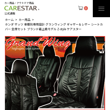
カー用品・アウトドア用品
0
公式通販
ホーム
カー用品
ホンダ ザッツ 車種別専用設計 グランウィング ギャザー＆レザー シートカ
バー 全席セット ブランド最上級モデル Z-style ケアスター