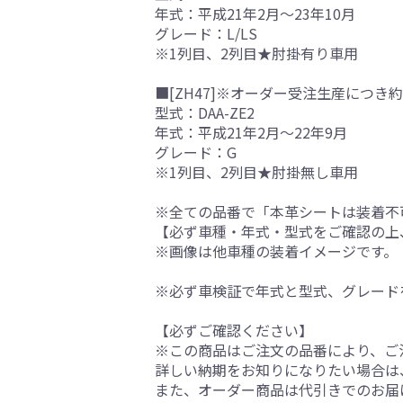
年式：平成21年2月～23年10月
グレード：L/LS
※1列目、2列目★肘掛有り車用
■[ZH47]※オーダー受注生産につき約
型式：DAA-ZE2
年式：平成21年2月～22年9月
グレード：G
※1列目、2列目★肘掛無し車用
※全ての品番で「本革シートは装着不
【必ず車種・年式・型式をご確認の上
※画像は他車種の装着イメージです。
※必ず車検証で年式と型式、グレード
【必ずご確認ください】
※この商品はご注文の品番により、ご
詳しい納期をお知りになりたい場合は
また、オーダー商品は代引きでのお届