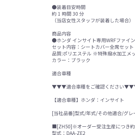
●装着目安時間
約 1 時間 30 分
（当店女性スタッフが装着した場合）
商品内容
●ホンダ インサイト専用WRFファイ
セット内容：シートカバー全席セット
品質:ポリエステル ※特殊撥水加工メッ
カラー：ブラック
適合車種
▼▼▼適合車種をご確認ください▼▼
【適合車種】ホンダ：インサイト
[当社品番]型式/年式/その他適合/グレ
■[ZH50]※オーダー受注生産につき約
型式：DAA-ZE2