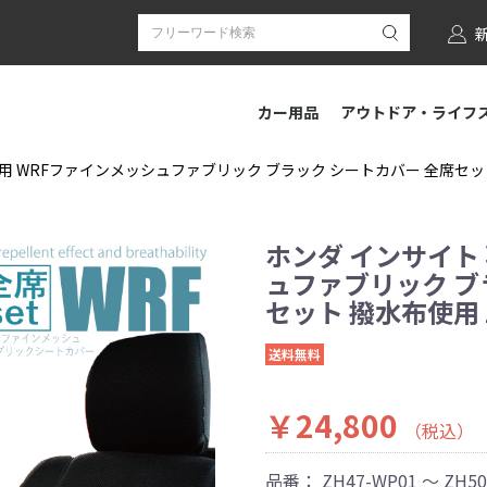
カー用品
アウトドア・ライフ
用 WRFファインメッシュファブリック ブラック シートカバー 全席セット 撥
ホンダ インサイト
ュファブリック ブ
セット 撥水布使用 Z
送料無料
￥24,800
（税込）
品番：
ZH47-WP01 ～ ZH5