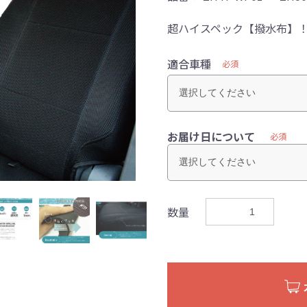
超ハイスペック【撥水布】
適合車種
必須
お届け日について
必須
数量