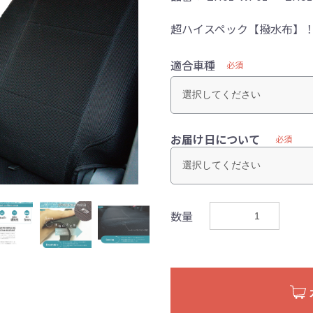
超ハイスペック【撥水布】
適合車種
必須
お届け日について
必須
数量