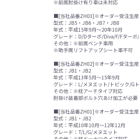
※前席肘掛け有り車は未対応
■[当社品番ZH03]※オーダー受注生産
型式：JB5・JB6・JB7・JB8
年式：平成15年9月～20年10月
グレード：D/Dターボ/Diva/F/F
その他：※前席ベンチ車用
※助手席リフトアップシート車不可
■[当社品番ZH02]※オーダー受注生産
型式：JB1・JB2
年式：平成13年5月～15年9月
グレード：L/メヌエット/トピック/Gトピ
その他：※枕アーチタイプ対応
肘掛け装着部ボルト穴あけ加工が必要
■[当社品番ZH01]※オーダー受注生産
型式：JB1・JB2
年式：平成10年10月～12年12月
グレード：T/L/G/メヌエット
その他：※枕ドーナツタイプ対応