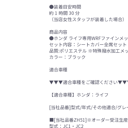
●装着目安時間
約 1 時間 30 分
（当店女性スタッフが装着した場合）
商品内容
●ホンダ ライフ専用WRFファインメ
セット内容：シートカバー全席セット
品質:ポリエステル ※特殊撥水加工メッ
カラー：ブラック
適合車種
▼▼▼適合車種をご確認ください▼▼
【適合車種】ホンダ：ライフ
[当社品番]型式/年式/その他適合/グレ
■[当社品番ZH51]※オーダー受注生産
型式：JC1・JC2