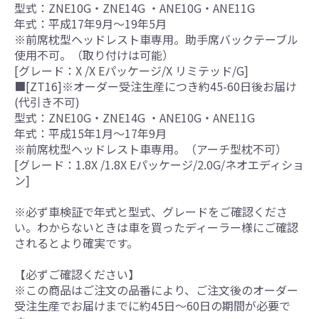
型式：ZNE10G・ZNE14G ・ANE10G・ANE11G
年式：平成17年9月～19年5月
※前席枕型ヘッドレスト車専用。助手席バックテーブル
使用不可。（取り付けは可能）
[グレード：X /X Eパッケージ/X リミテッド/G]
■[ZT16]※オーダー受注生産につき約45-60日後お届け
(代引き不可)
型式：ZNE10G・ZNE14G ・ANE10G・ANE11G
年式：平成15年1月～17年9月
※前席枕型ヘッドレスト車専用。（アーチ型枕不可）
[グレード：1.8X /1.8X Eパッケージ/2.0G/ネオエディショ
ン]
※必ず車検証で年式と型式、グレードをご確認くださ
い。わからないときは車を買ったディーラー様にご確認
されるとより確実です。
【必ずご確認ください】
※この商品はご注文の品番により、ご注文後のオーダー
受注生産でお届けまでに約45日～60日の期間が必要で