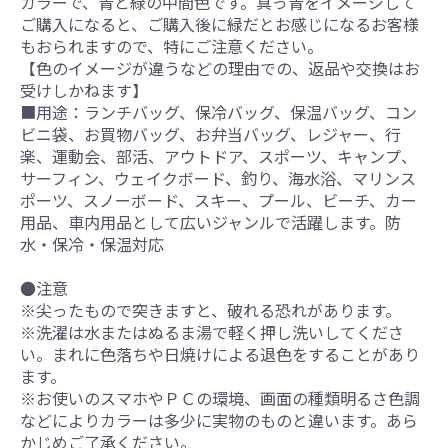
カラーで、青と緑の中間色です。真っ青をイメージして
ご購入になると、ご購入後に緑だとお感じになるお客様
もおられますので、特にご注意ください。
【色のイメージが違うなどの理由での、返品や交換はお
受けしかねます】
■用途：ランチバッグ、保冷バッグ、保温バッグ、コン
ビニ袋、お買物バッグ、お弁当バッグ、レジャー、行
楽、運動会、部活、アウトドア、スポーツ、キャンプ、
サーフィン、ウェイクボード、釣り、海水浴、マリンス
ポーツ、スノーボード、スキー、プール、ビーチ、カー
用品、車内用品として広いジャンルで活躍します。防
水・保冷・保温対応
●注意
※尖ったもので突きますと、破れる恐れがあります。
※洗濯は水またはぬるま湯で軽く押し洗いしてくださ
い。まれに色落ちや日焼けによる退色をすることがあり
ます。
※お使いのスマホやＰＣの環境、画面の種類明るさ色調
などによりカラーは多少に実物のものと違います。あら
かじめご了承ください。