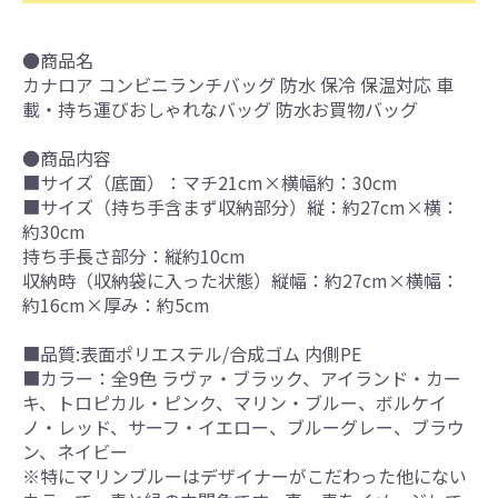
●商品名
カナロア コンビニランチバッグ 防水 保冷 保温対応 車
載・持ち運びおしゃれなバッグ 防水お買物バッグ
●商品内容
■サイズ（底面）：マチ21cm×横幅約：30cm
■サイズ（持ち手含まず収納部分）縦：約27cm×横：
約30cm
持ち手長さ部分：縦約10cm
収納時（収納袋に入った状態）縦幅：約27cm×横幅：
約16cm×厚み：約5cm
■品質:表面ポリエステル/合成ゴム 内側PE
■カラー：全9色 ラヴァ・ブラック、アイランド・カー
キ、トロピカル・ピンク、マリン・ブルー、ボルケイ
ノ・レッド、サーフ・イエロー、ブルーグレー、ブラウ
ン、ネイビー
※特にマリンブルーはデザイナーがこだわった他にない