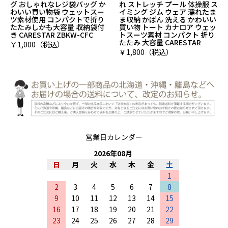
ゃれなレジ袋バッグ か
れ ストレッチ プール 体操服 ス
グ・保冷クー
い物袋 ウェットスー
イミング ジム ウェア 濡れたま
ル＆ホット 
用 コンパクトで折り
ま収納 かばん 洗える かわいい
材使用 かわ
かも大容量 収納袋付
買い物 トート カナロア ウェッ
提げタイプ 
STAR ZBKW-CFC
トスーツ素材 コンパクト 折り
ンプ/バーベ
たたみ 大容量 CARESTAR
CARESTAR 
0（税込）
￥1,800（税込）
￥3,960（
営業日カレンダー
2026
年
08
月
日
月
火
水
木
金
土
1
2
3
4
5
6
7
8
9
10
11
12
13
14
15
16
17
18
19
20
21
22
23
24
25
26
27
28
29