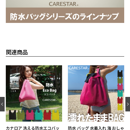
関連商品
 洗える防水エコバッ
防水 バッグ 水着入れ 海 おしゃ
カナロア 洗