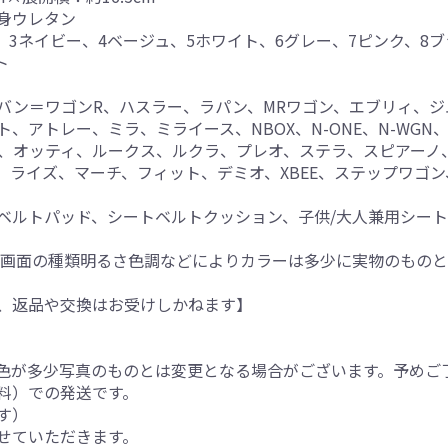
身ウレタン
、3ネイビー、4ベージュ、5ホワイト、6グレー、7ピンク、8
ト
バン＝ワゴンR、ハスラー、ラパン、MRワゴン、エブリィ、
アトレー、ミラ、ミライース、NBOX、N-ONE、N-WGN、
コ、オッティ、ルークス、ルクラ、プレオ、ステラ、スピアーノ
、ライズ、マーチ、フィット、デミオ、XBEE、ステップワゴ
ベルトパッド、シートベルトクッション、子供/大人兼用シー
、画面の種類明るさ色調などによりカラーは多少に実物のもの
、返品や交換はお受けしかねます】
色が多少写真のものとは変更となる場合がございます。予めご
料）での発送です。
す）
せていただきます。