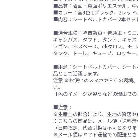
■品質：表面・裏面ポリエステル、中
■カラー：全9色 1ブラック、2レッド
■内容：シートベルトカバー 2本セッ
■適合車種：軽自動車・普通車・ミニ
キャンバス、タフト、タント、キャスト、
ワゴン、ekスペース、ekクロス、モ
タンク、トール、キューブ、ロッキー
■用途：シートベルトカバー、シート
品として活躍します。
注意 ※お使いのスマホやＰＣの環境
い。
【色のイメージが違うなどの理由での
■注意：
※生産上の都合により、生地の質感や
※こちらの商品は、メール便（送料無
（日時指定、代金引換は不可となりま
※メール便はヤマト運輸での配送とさ