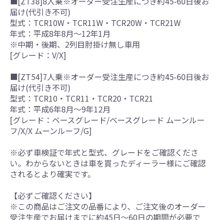
■[ZT38]8人乗※オーダー受注生産につき約45-60日後お
届け(代引き不可)
型式：TCR10W・TCR11W・TCR20W・TCR21W
年式：平成8年8月～12年1月
※中期・後期、2列目肘掛け無し車用
[グレード：V/X]
■[ZT54]7人乗※オーダー受注生産につき約45-60日後お
届け(代引き不可)
型式：TCR10・TCR11・TCR20・TCR21
年式：平成6年8月～9年12月
[グレード：ベースグレード/ベースグレード ムーンルー
フ/X/X ムーンルーフ/G]
※必ず車検証で年式と型式、グレードをご確認くださ
い。わからないときは車を買ったディーラー様にご確認
されるとより確実です。
【必ずご確認ください】
※この商品はご注文の品番により、ご注文後のオーダー
受注生産でお届けまでに約45日～60日の期間が必要で