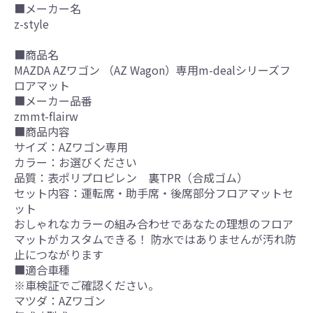
■メーカー名
z-style
■商品名
MAZDA AZワゴン （AZ Wagon）専用m-dealシリーズフ
ロアマット
■メーカー品番
zmmt-flairw
■商品内容
サイズ：AZワゴン専用
カラー：お選びください
品質：表ポリプロピレン 裏TPR（合成ゴム）
セット内容：運転席・助手席・後席部分フロアマットセ
ット
おしゃれなカラーの組み合わせであなたの理想のフロア
マットがカスタムできる！ 防水ではありませんが汚れ防
止につながります
■適合車種
※車検証でご確認ください。
マツダ：AZワゴン