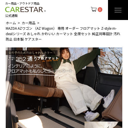
カー用品・アウトドア用品
0
公式通販
ホーム
カー用品
MAZDA AZワゴン （AZ Wagon） 専用 オーダー フロアマット Z-style m-
dealシリーズ おしゃれ かわいい カーマット 全席セット 純正同等設計 汚れ
防止 日本製 ケアスター