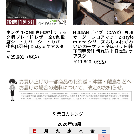
ホンダ N-ONE 専用設計 チェッ
NISSAN デイズ （DAYZ） 専用
ク柄 プレイド レザー 全6色 後
オーダー フロアマット Z-style
席シートカバー シートカバー
m-dealシリーズ おしゃれ かわ
後席[1列分] Z-style ケアスタ
いい カーマット 全席セット 純
ー
正同等設計 汚れ防止 日本製 ケ
アスター
￥25,801（税込）
￥11,800（税込）
営業日カレンダー
2026
年
08
月
日
月
火
水
木
金
土
1