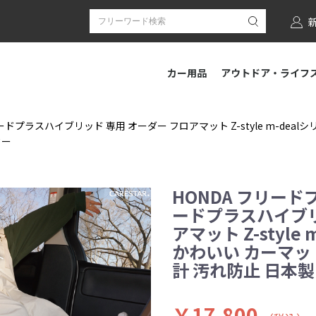
カー用品
アウトドア・ライフ
ードプラスハイブリッド 専用 オーダー フロアマット Z-style m-deal
ター
HONDA フリード
ードプラスハイブリ
アマット Z-style
かわいい カーマッ
計 汚れ防止 日本
￥17,800