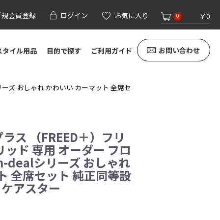
新規会員登録
ログイン
お気に入り
￥0
0
お問い合わせ
スタイル用品
目的で探す
ご利用ガイド
シリーズ おしゃれ かわいい カーマット 全席セ
プラス （FREED＋）フリ
ッド 専用 オーダー フロ
 m-dealシリーズ おしゃれ
ト 全席セット 純正同等設
製 ケアスター