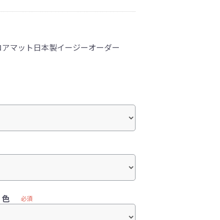
ロアマット日本製イージーオーダー
）色
必須