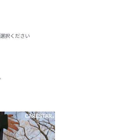
ご選択ください
。