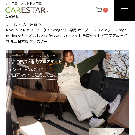
カー用品・アウトドア用品
0
公式通販
ホーム
カー用品
MAZDA フレアワゴン （Flair Wagon） 専用 オーダー フロアマット Z-style
m-dealシリーズ おしゃれ かわいい カーマット 全席セット 純正同等設計 汚
れ防止 日本製 ケアスター