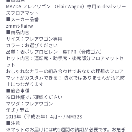
MAZDA フレアワゴン （Flair Wagon）専用m-dealシリー
ズフロアマット
■メーカー品番
zmmt-flairw
■商品内容
サイズ：フレアワゴン専用
カラー：お選びください
品質：表ポリプロピレン 裏TPR（合成ゴム）
セット内容：運転席・助手席・後席部分フロアマットセ
ット
おしゃれなカラーの組み合わせであなたの理想のフロア
マットがカスタムできる！ 防水ではありませんが汚れ防
止につながります
■適合車種
※車検証でご確認ください。
マツダ：フレアワゴン
年式 / 型式
2013年（平成25年）4月～ / MM32S
■注意
※マットのお届けには約1週間の納期が必要です。お急ぎ