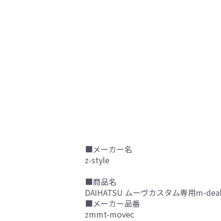
■メーカー名
z-style
■商品名
DAIHATSU ムーヴカスタム専用m-d
■メーカー品番
zmmt-movec