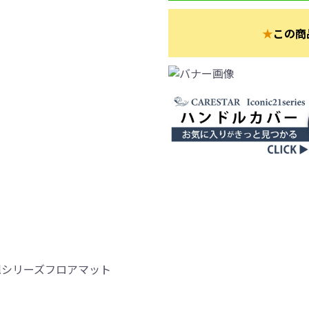
★
この商
ealシリーズフロアマット