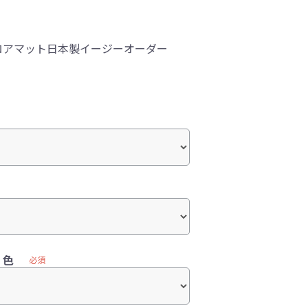
ロアマット日本製イージーオーダー
）色
必須