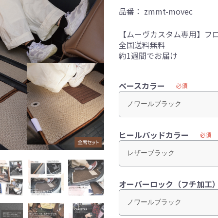
品番：
zmmt-movec
【ムーヴカスタム専用】フ
全国送料無料
約1週間でお届け
ベースカラー
必須
ヒールパッドカラー
必須
オーバーロック（フチ加工