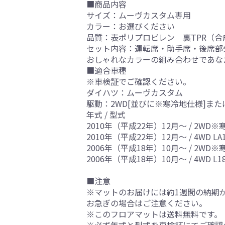
■商品内容
サイズ：ムーヴカスタム専用
カラー：お選びください
品質：表ポリプロピレン 裏TPR（合
セット内容：運転席・助手席・後席部
おしゃれなカラーの組み合わせであな
■適合車種
※車検証でご確認ください。
ダイハツ：ムーヴカスタム
駆動：2WD[並びに※寒冷地仕様]また
年式 / 型式
2010年（平成22年）12月～ / 2WD※寒 
2010年（平成22年）12月～ / 4WD LA1
2006年（平成18年）10月～ / 2WD※寒 
2006年（平成18年）10月～ / 4WD L1
■注意
※マットのお届けには約1週間の納期
お急ぎの場合はご注意ください。
※このフロアマットは送料無料です。