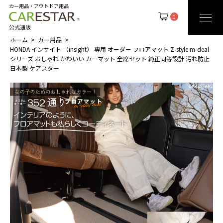
カー用品・アウトドア用品
0
公式通販
ホーム
カー用品
HONDA インサイト （insight） 専用 オーダー フロアマット Z-style m-deal
シリーズ おしゃれ かわいい カーマット 全席セット 純正同等設計 汚れ防止
日本製 ケアスター