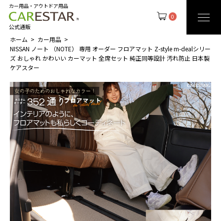
カー用品・アウトドア用品
0
公式通販
ホーム
カー用品
NISSAN ノート （NOTE） 専用 オーダー フロアマット Z-style m-dealシリー
ズ おしゃれ かわいい カーマット 全席セット 純正同等設計 汚れ防止 日本製
ケアスター