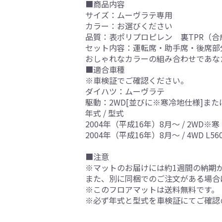
■商品内容
サイズ：ムーヴラテ専用
カラー：お選びください
品質：表ポリプロピレン 裏TPR（合
セット内容：運転席・助手席・後席部
おしゃれなカラーの組み合わせであな
■適合車種
※車検証でご確認ください。
ダイハツ：ムーヴラテ
駆動：2WD[並びに※寒冷地仕様]また
年式 / 型式
2004年（平成16年）8月～ / 2WD※寒 
2004年（平成16年）8月～ / 4WD L56
■注意
※マットのお届けには約1週間の納期
また、別に同梱でのご注文がある場合
※このフロアマットは送料無料です。
※必ず年式と型式を車検証にてご確認