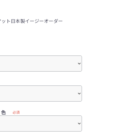
マット日本製イージーオーダー
）色
必須