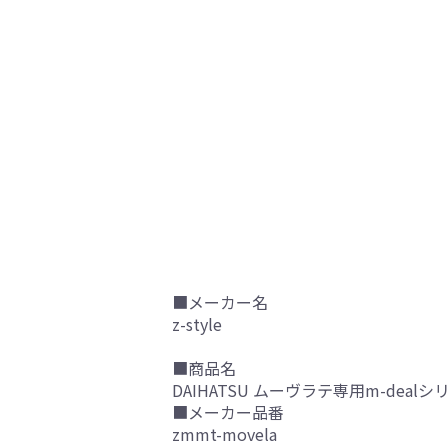
■メーカー名
z-style
■商品名
DAIHATSU ムーヴラテ専用m-dea
■メーカー品番
zmmt-movela