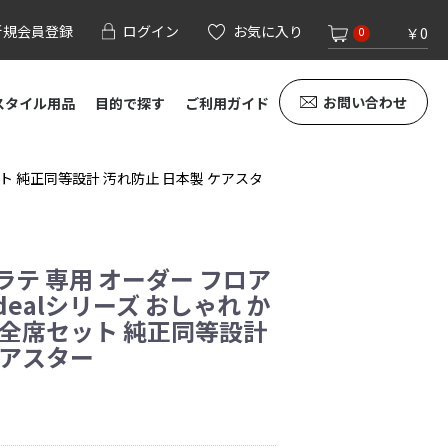
新規会員登録
ログイン
お気に入り
￥0
0
お問い合わせ
スタイル用品
目的で探す
ご利用ガイド
席セット 純正同等設計 汚れ防止 日本製 ケアスタ
ヴラテ 専用 オーダー フロア
m-dealシリーズ おしゃれ か
 全席セット 純正同等設計
ケアスター