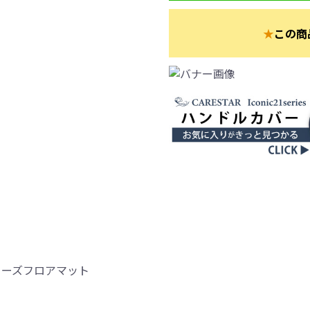
★
この商
lシリーズフロアマット