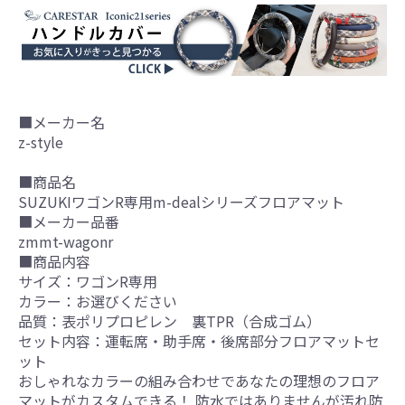
■メーカー名
z-style
■商品名
SUZUKIワゴンR専用m-dealシリーズフロアマット
■メーカー品番
zmmt-wagonr
■商品内容
サイズ：ワゴンR専用
カラー：お選びください
品質：表ポリプロピレン 裏TPR（合成ゴム）
セット内容：運転席・助手席・後席部分フロアマットセ
ット
おしゃれなカラーの組み合わせであなたの理想のフロア
マットがカスタムできる！ 防水ではありませんが汚れ防