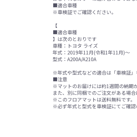
■適合車種
※車検証でご確認ください。
【
■適合車種
】は次のとおりです
車種：トヨタ ライズ
年式：2019年11月(令和1年11月)～
型式：A200A/A210A
※年式や型式などの適合は「車検証」
■注意
※マットのお届けには約1週間の納期
また、別に同梱でのご注文がある場合
※このフロアマットは送料無料です。
※必ず年式と型式を車検証にてご確認