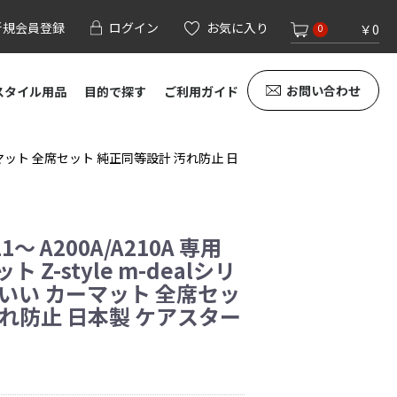
新規会員登録
ログイン
お気に入り
￥0
0
お問い合わせ
スタイル用品
目的で探す
ご利用ガイド
い カーマット 全席セット 純正同等設計 汚れ防止 日
～ A200A/A210A 専用
Z-style m-dealシリ
わいい カーマット 全席セッ
汚れ防止 日本製 ケアスター