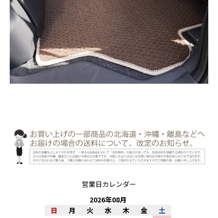
営業日カレンダー
2026
年
08
月
日
月
火
水
木
金
土