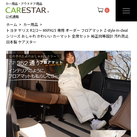
カー用品・アウトドア用品
0
公式通販
ホーム
カー用品
トヨタ ヤリス R2/2～ MXPA15 専用 オーダー フロアマット Z-style m-deal
シリーズ おしゃれ かわいい カーマット 全席セット 純正同等設計 汚れ防止
日本製 ケアスター