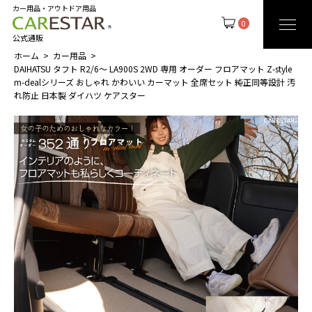
カー用品・アウトドア用品
0
公式通販
ホーム
カー用品
DAIHATSU タフト R2/6～ LA900S 2WD 専用 オーダー フロアマット Z-style
m-dealシリーズ おしゃれ かわいい カーマット 全席セット 純正同等設計 汚
れ防止 日本製 ダイハツ ケアスター