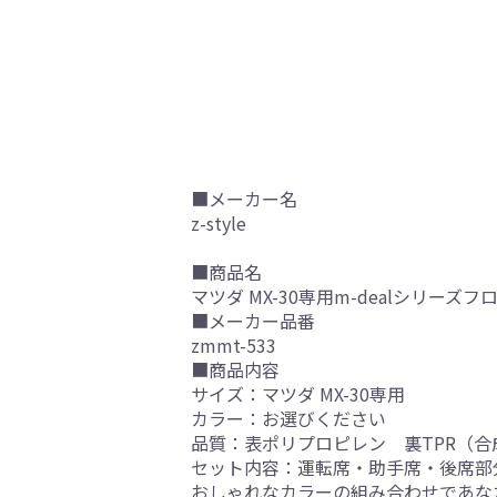
■メーカー名
z-style
■商品名
マツダ MX-30専用m-dealシリーズ
■メーカー品番
zmmt-533
■商品内容
サイズ：マツダ MX-30専用
カラー：お選びください
品質：表ポリプロピレン 裏TPR（合
セット内容：運転席・助手席・後席部
おしゃれなカラーの組み合わせであな