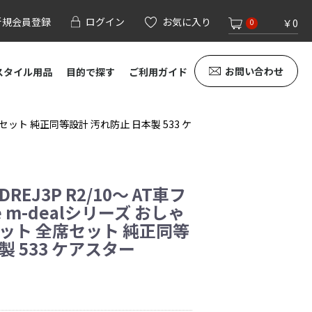
新規会員登録
ログイン
お気に入り
￥0
0
お問い合わせ
スタイル用品
目的で探す
ご利用ガイド
全席セット 純正同等設計 汚れ防止 日本製 533 ケ
DREJ3P R2/10～ AT車フ
e m-dealシリーズ おしゃ
マット 全席セット 純正同等
製 533 ケアスター