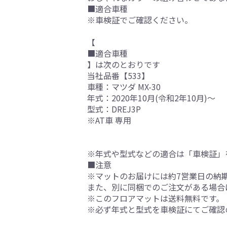
■適合車種
※車検証でご確認ください。
【
■適合車種
】は次のとおりです
当社品番【533】
車種：マツダ MX-30
年式：2020年10月(令和2年10月)～
型式：DREJ3P
※AT車 専用
※年式や型式などの適合は「車検証」
■注意
※マットのお届けには約7営業日の納
また、別に同梱でのご注文がある場合
※このフロアマットは送料無料です。
※必ず年式と型式を車検証にてご確認