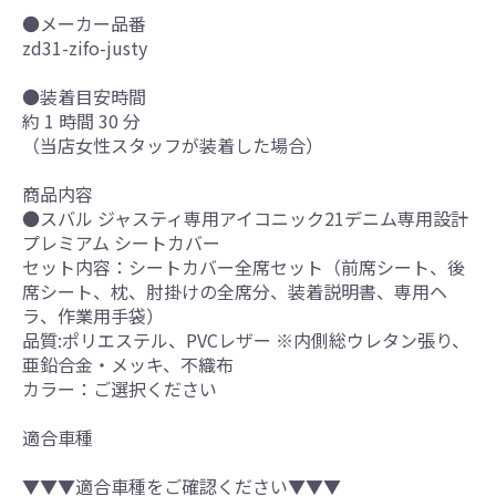
●メーカー品番
zd31-zifo-justy
●装着目安時間
約 1 時間 30 分
（当店女性スタッフが装着した場合）
商品内容
●スバル ジャスティ専用アイコニック21デニム専用設計
プレミアム シートカバー
セット内容：シートカバー全席セット（前席シート、後
席シート、枕、肘掛けの全席分、装着説明書、専用ヘ
ラ、作業用手袋）
品質:ポリエステル、PVCレザー ※内側総ウレタン張り、
亜鉛合金・メッキ、不織布
カラー：ご選択ください
適合車種
▼▼▼適合車種をご確認ください▼▼▼