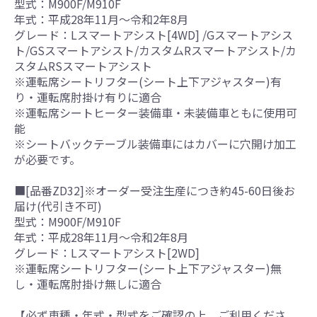
型式：M900F/M910F
年式：平成28年11月～令和2年8月
グレード：Lスマートアシスト[4WD] /Gスマートアシス
ト/GSスマートアシスト/カスタムRスマートアシスト/カ
スタムRSスマートアシスト
※運転席シートリフター(シート上下アジャスター)有
り・運転席肘掛け有りに適合
※運転席シートヒーター装備車・未装備車ともに使用可
能
※シートバックテーブル装備車にはカバーに穴開け加工
が必要です。
■[品番ZD32]※オーダー受注生産につき約45-60日後お
届け(代引き不可)
型式：M900F/M910F
年式：平成28年11月～令和2年8月
グレード：Lスマートアシスト[2WD]
※運転席シートリフター(シート上下アジャスター)無
し・運転席肘掛け無しに適合
【必ず車種・年式・型式をご確認の上、ご利用くださ