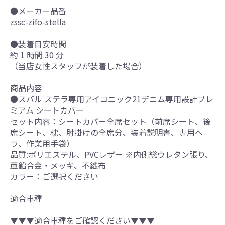
●メーカー品番
zssc-zifo-stella
●装着目安時間
約 1 時間 30 分
（当店女性スタッフが装着した場合）
商品内容
●スバル ステラ専用アイコニック21デニム専用設計プレ
ミアム シートカバー
セット内容：シートカバー全席セット（前席シート、後
席シート、枕、肘掛けの全席分、装着説明書、専用ヘ
ラ、作業用手袋）
品質:ポリエステル、PVCレザー ※内側総ウレタン張り、
亜鉛合金・メッキ、不織布
カラー：ご選択ください
適合車種
▼▼▼適合車種をご確認ください▼▼▼