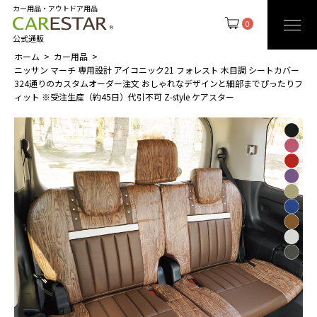
カー用品・アウトドア用品
0
公式通販
ホーム
カー用品
ニッサン マーチ 専用設計 アイコニック21 フォレスト 木目調 シートカバー
324通りのカスタムオーダー注文 おしゃれなデザインと細部までぴったりフ
ィット ※受注生産（約45日）代引不可 Z-style ケアスター