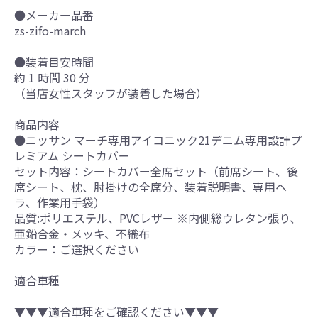
●メーカー品番
zs-zifo-march
●装着目安時間
約 1 時間 30 分
（当店女性スタッフが装着した場合）
商品内容
●ニッサン マーチ専用アイコニック21デニム専用設計プ
レミアム シートカバー
セット内容：シートカバー全席セット（前席シート、後
席シート、枕、肘掛けの全席分、装着説明書、専用ヘ
ラ、作業用手袋）
品質:ポリエステル、PVCレザー ※内側総ウレタン張り、
亜鉛合金・メッキ、不織布
カラー：ご選択ください
適合車種
▼▼▼適合車種をご確認ください▼▼▼