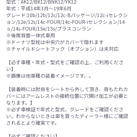
型式：AK12/BK12/BNK12/YK12
年式：平成14年3月～19年6月
グレード:10b/12b/12c/12c-Bパッケージ/12c-iセレクシ
ョン/12e/12s/14c-FOUR/14c-FOUR-iセレクション/14
ｓ/14s-FOUR/15e/15s/プラスコンラン
※後席背面一体式車用
※ドーナツ型枕は中央穴がカバーで隠れます
※チャイルドシートフック（オプション）は未対応
【必ず車種・年式・型式をご確認の上、ご利用くださ
い】
※画像は他車種の装着イメージです。。
【装着時には肘掛をシートから外して頂き、背もたれカ
バーにはアームレストの接続位置に穴開け加工が必要と
なります。】
※必ず車検証で年式と型式、グレードをご確認くださ
い。わからないときは車を買ったディーラー様にご確認
されるとより確実です。
【必ずご確認ください】