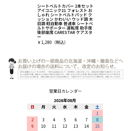
シートベルトカバー 2本セット
アイコニック21 フォレスト お
しゃれ シートベルトパッド ク
ッション かわいい ウッド調 木
目調 軽自動車 普通車 シートベ
ルトサポーター 運転席 助手席
後部座席 CARESTAR ケアスタ
ー
￥1,280（税込）
営業日カレンダー
2026
年
08
月
日
月
火
水
木
金
土
1
2
3
4
5
6
7
8
9
10
11
12
13
14
15