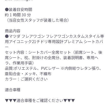
●装着目安時間
約 1 時間 30 分
（当店女性スタッフが装着した場合）
商品内容
●マツダ フレアワゴン フレアワゴンカスタムスタイル専
用アイコニック21チドリ専用設計プレミアム シートカバ
ー
セット内容：シートカバー全席セット（前席シート、後
席シート、枕、肘掛けの全席分、装着説明書、専用ヘ
ラ、作業用手袋）
品質:ポリエステル、PVCレザー ※内側総ウレタン張り、
亜鉛合金・メッキ、不織布
カラー：ご選択ください
適合車種
▼▼▼適合車種をご確認ください▼▼▼