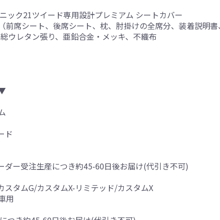
ニック21ツイード専用設計プレミアム シートカバー
（前席シート、後席シート、枕、肘掛けの全席分、装着説明書
内側総ウレタン張り、亜鉛合金・メッキ、不織布
▼
ム
ード
※オーダー受注生産につき約45-60日後お届け(代引き不可)
カスタムG/カスタムX-リミテッド/カスタムX
車用