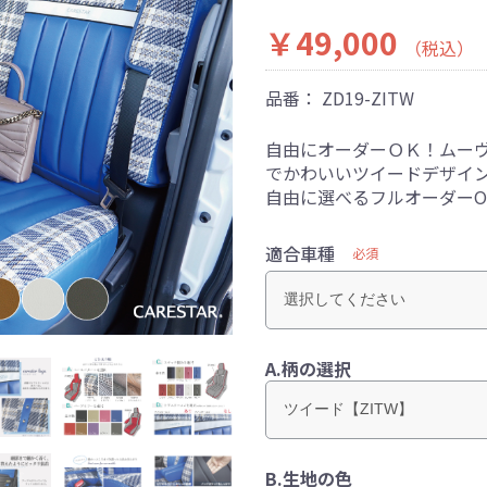
￥49,000
（税込）
品番：
ZD19-ZITW
自由にオーダーＯＫ！ムー
でかわいいツイードデザイ
自由に選べるフルオーダーO
適合車種
必須
A.柄の選択
B.生地の色