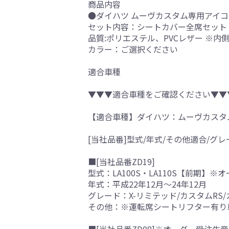
商品内容
●ダイハツ ムーヴカスタム専用アイコ
セット内容：シートカバー全席セット
品質:ポリエステル、PVCレザー ※
カラー：ご選択ください
適合車種
▼▼▼適合車種をご確認ください▼▼
【適合車種】ダイハツ：ムーヴカスタ
[当社品番]型式/年式/その他適合/グレ
■[当社品番ZD19]
型式：LA100S・LA110S【前期】
年式：平成22年12月～24年12月
グレード：X-リミテッド/カスタムRS/
その他：※運転席シートリフター有り