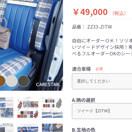
￥49,000
（税込）
品番：
ZZ33-ZITW
自由にオーダーＯＫ！ソリ
いツイードデザイン採用！
べるフルオーダーOKのシー
適合車種
必須
A.柄の選択
B.生地の色