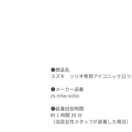
●商品名
スズキ ソリオ専用アイコニック21ツ
●メーカー品番
zs-zitw-solio
●装着目安時間
約 1 時間 30 分
（当店女性スタッフが装着した場合）