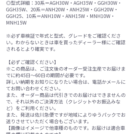
◎型式詳細：30系＝AGH30W・AGH35W・GGH30W・
GGH35W、20系＝ANH20W・ANH25W・GGH20W・
GGH25、10系＝ANH10W・ANH15W・MNH10W・
MNH15W
※必ず車検証で年式と型式、グレードをご確認くださ
い。わからないときは車を買ったディーラー様にご確認
されるとより確実です。
【必ずご確認ください】
※この商品は、ご注文後のオーダー受注生産でお届けま
でに約45日～60日の期間が必要です。
詳しい納期をお知りになりたい場合は、電話かメールに
てお問い合わせください。
また、オーダー商品は代引きでのお届けはできませんの
で、それ以外のご決済方法（クレジットやお振込みな
ど）をご利用ください。
また、発送は佐川急便ですが地域によりゆうパックでお
送りさせていただく場合もございます。
【画像はイメージで他車種のものです。お届けは適合車