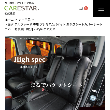
カー用品・アウトドア用品
0
公式通販
ホーム
カー用品
トヨタ アルファード 専用 プレミアムバケット 助手席シートカバー シート
カバー 助手席[1席分] Z-style ケアスター