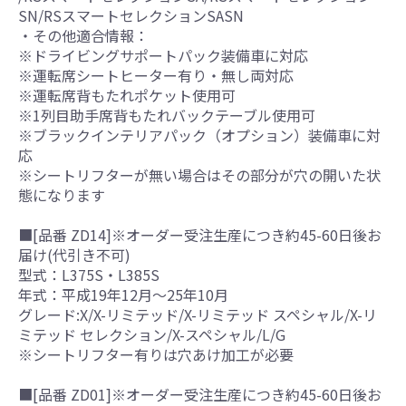
SN/RSスマートセレクションSASN
・その他適合情報：
※ドライビングサポートパック装備車に対応
※運転席シートヒーター有り・無し両対応
※運転席背もたれポケット使用可
※1列目助手席背もたれバックテーブル使用可
※ブラックインテリアパック（オプション）装備車に対
応
※シートリフターが無い場合はその部分が穴の開いた状
態になります
■[品番 ZD14]※オーダー受注生産につき約45-60日後お
届け(代引き不可)
型式：L375S・L385S
年式：平成19年12月～25年10月
グレード:X/X-リミテッド/X-リミテッド スペシャル/X-リ
ミテッド セレクション/X-スペシャル/L/G
※シートリフター有りは穴あけ加工が必要
■[品番 ZD01]※オーダー受注生産につき約45-60日後お