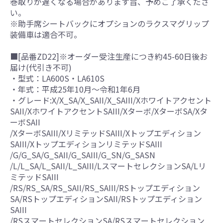
巻取りが遅くなる場合があります旨、予めご了承くださ
い。
※助手席シートバックにオプションのラクスマグリップ
装備車は適合不可。
■[品番ZD22]※オーダー受注生産につき約45-60日後お
届け(代引き不可)
・型式：LA600S・LA610S
・年式：平成25年10月～令和1年6月
・グレード:X/X_SA/X_SAII/X_SAIII/Xホワイトアクセント
SAII/XホワイトアクセントSAIII/Xターボ/XターボSA/Xタ
ーボSAII
/XターボSAIII/XリミテッドSAIII/Xトップエディション
SAIII/XトップエディションリミテッドSAIII
/G/G_SA/G_SAII/G_SAIII/G_SN/G_SASN
/L/L_SA/L_SAII/L_SAIII/LスマートセレクションSA/Lリ
ミテッドSAIII
/RS/RS_SA/RS_SAII/RS_SAIII/RSトップエディション
SA/RSトップエディションSAII/RSトップエディション
SAIII
/RSスマートセレクションSA/RSスマートセレクション