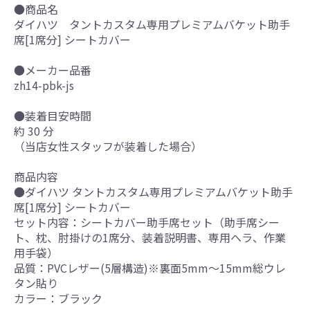
●商品名
ダイハツ タントカスタム専用プレミアムバケット助手
席[1席分] シートカバー
●メーカー品番
zh14-pbk-js
●装着目安時間
約 30 分
（当店女性スタッフが装着した場合）
商品内容
●ダイハツ タントカスタム専用プレミアムバケット助手
席[1席分] シートカバー
セット内容：シートカバー助手席セット（助手席シー
ト、枕、肘掛けの1席分、装着説明書、専用ヘラ、作業
用手袋）
品質：PVCレザー(5層構造)※裏面5mm～15mm総ウレ
タン貼り
カラー：ブラック