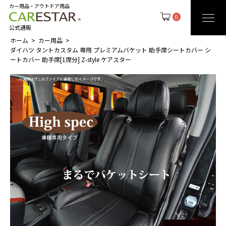
カー用品・アウトドア用品
0
公式通販
ホーム
カー用品
ダイハツ タントカスタム 専用 プレミアムバケット 助手席シートカバー シ
ートカバー 助手席[1席分] Z-style ケアスター