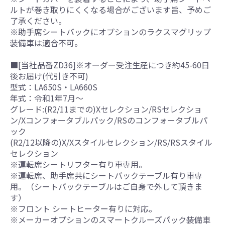
ルトが巻き取りにくくなる場合がございます旨、予めご
了承ください。
※助手席シートバックにオプションのラクスマグリップ
装備車は適合不可。
■[当社品番ZD36]※オーダー受注生産につき約45-60日
後お届け(代引き不可)
型式：LA650S・LA660S
年式：令和1年7月～
グレード:(R2/11までの)Xセレクション/RSセレクショ
ン/Xコンフォータブルパック/RSのコンフォータブルパ
ック
(R2/12以降の)X/Xスタイルセレクション/RS/RSスタイル
セレクション
※運転席シートリフター有り車専用。
※運転席、助手席共にシートバックテーブル有り車専
用。（シートバックテーブルはご自身で外して頂きま
す）
※フロント シートヒーター有りに対応。
※メーカーオプションのスマートクルーズパック装備車