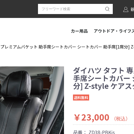
カー用品
アウトドア・ライフ
 プレミアムバケット 助手席シートカバー シートカバー 助手席[1席分] Z-s
ダイハツ タフト 
手席シートカバー 
分] Z-style ケア
送料無料
￥23,000
（税込）
品番：
ZD38-PBKjs