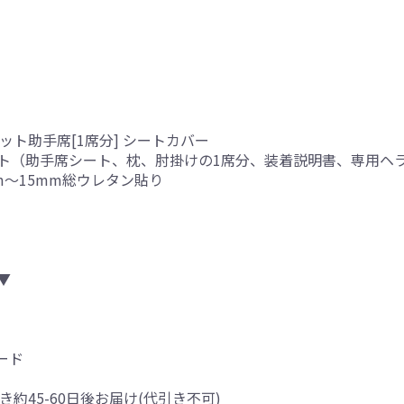
ト助手席[1席分] シートカバー
ト（助手席シート、枕、肘掛けの1席分、装着説明書、専用ヘ
mm～15mm総ウレタン貼り
▼
ード
き約45-60日後お届け(代引き不可)