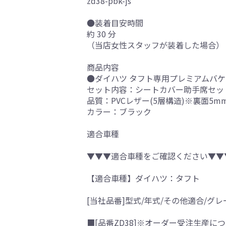
zd38-pbk-js
●装着目安時間
約 30 分
（当店女性スタッフが装着した場合）
商品内容
●ダイハツ タフト専用プレミアムバケッ
セット内容：シートカバー助手席セッ
品質：PVCレザー(5層構造)※裏面5
カラー：ブラック
適合車種
▼▼▼適合車種をご確認ください▼▼
【適合車種】ダイハツ：タフト
[当社品番]型式/年式/その他適合/グレ
■[品番ZD38]※オーダー受注生産につ