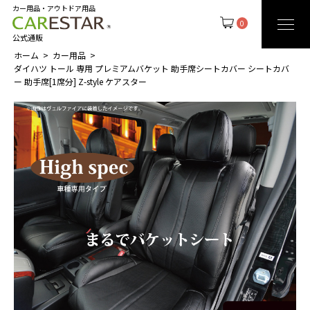
カー用品・アウトドア用品
0
公式通販
ホーム
カー用品
ダイハツ トール 専用 プレミアムバケット 助手席シートカバー シートカバ
ー 助手席[1席分] Z-style ケアスター