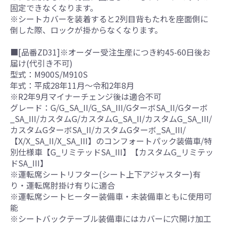
固定できなくなります。
※シートカバーを装着すると2列目背もたれを座面側に
倒した際、ロックが掛からなくなります。
■[品番ZD31]※オーダー受注生産につき約45-60日後お
届け(代引き不可)
型式：M900S/M910S
年式：平成28年11月～令和2年8月
※R2年9月マイナーチェンジ後は適合不可
グレード：G/G_SA_II/G_SA_III/GターボSA_II/Gターボ
_SA_III/カスタムG/カスタムG_SA_II/カスタムG_SA_III/
カスタムGターボSA_II/カスタムGターボ_SA_III/
【X/X_SA_II/X_SA_III】のコンフォートパック装備車/特
別仕様車【G_リミテッドSA_III】【カスタムG_リミテッ
ドSA_III】
※運転席シートリフター(シート上下アジャスター)有
り・運転席肘掛け有りに適合
※運転席シートヒーター装備車・未装備車ともに使用可
能
※シートバックテーブル装備車にはカバーに穴開け加工