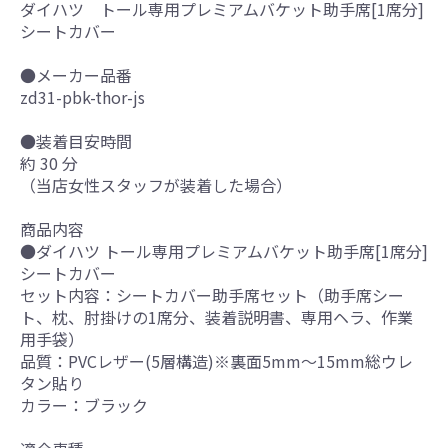
ダイハツ トール専用プレミアムバケット助手席[1席分]
シートカバー
●メーカー品番
zd31-pbk-thor-js
●装着目安時間
約 30 分
（当店女性スタッフが装着した場合）
商品内容
●ダイハツ トール専用プレミアムバケット助手席[1席分]
シートカバー
セット内容：シートカバー助手席セット（助手席シー
ト、枕、肘掛けの1席分、装着説明書、専用ヘラ、作業
用手袋）
品質：PVCレザー(5層構造)※裏面5mm～15mm総ウレ
タン貼り
カラー：ブラック