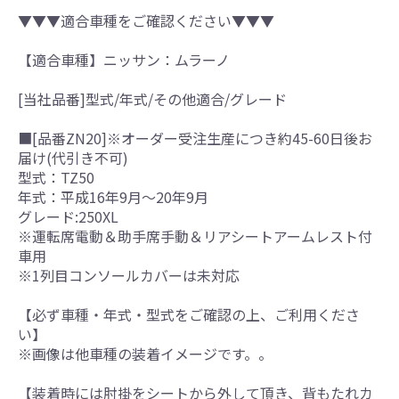
▼▼▼適合車種をご確認ください▼▼▼
【適合車種】ニッサン：ムラーノ
[当社品番]型式/年式/その他適合/グレード
■[品番ZN20]※オーダー受注生産につき約45-60日後お
届け(代引き不可)
型式：TZ50
年式：平成16年9月～20年9月
グレード:250XL
※運転席電動＆助手席手動＆リアシートアームレスト付
車用
※1列目コンソールカバーは未対応
【必ず車種・年式・型式をご確認の上、ご利用くださ
い】
※画像は他車種の装着イメージです。。
【装着時には肘掛をシートから外して頂き、背もたれカ