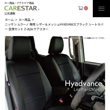
カー用品・アウトドア用品
0
公式通販
ホーム
カー用品
ニッサン ムラーノ 専用 レザー＆メッシュHYADVANCEブラック シートカバ
ー 全席セット Z-style ケアスター