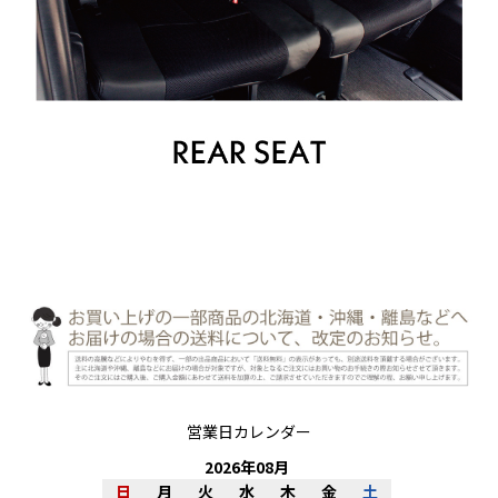
営業日カレンダー
2026
年
08
月
日
月
火
水
木
金
土