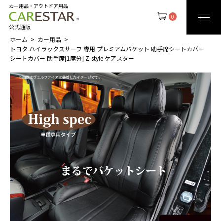
カー用品・アウトドア用品
0
公式通販
ホーム
カー用品
トヨタ ハイラックスサーフ 専用 プレミアムバケット 助手席シートカバー
シートカバー 助手席[1席分] Z-style ケアスター