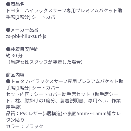
●商品名
トヨタ ハイラックスサーフ専用プレミアムバケット助
手席[1席分] シートカバー
●メーカー品番
zs-pbk-hiluxsurf-js
●装着目安時間
約 30 分
（当店女性スタッフが装着した場合）
商品内容
●トヨタ ハイラックスサーフ専用プレミアムバケット助
手席[1席分] シートカバー
セット内容：シートカバー助手席セット（助手席シー
ト、枕、肘掛けの1席分、装着説明書、専用ヘラ、作業
用手袋）
品質：PVCレザー(5層構造)※裏面5mm～15mm総ウレ
タン貼り
カラー：ブラック