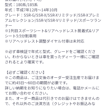
型式：180系/185系
年式：平成7年12月～14年10月
グレード：SSR-G/SSR-X/SSR-Xリミテッド/SSR-Xプレミ
アムセレクション/SSR-V/SSR-Vリミテッド/スポーツラン
ナー
※1列目スポーツシート&リアヘッドレスト脱着式&リア
シート5:5分割車用
※リアヘッドレスト調整ダイヤル付車は未対応
※必ず車検証で年式と型式、グレードをご確認くださ
い。わからないときは車を買ったディーラー様にご確認
されるとより確実です。
【必ずご確認ください】
※この商品は、ご注文後のオーダー受注生産でお届けま
でに約45日～60日の期間が必要です。
詳しい納期をお知りになりたい場合は、電話かメールに
てお問い合わせください。
また、オーダー商品は代引きでのお届けはできませんの
で、それ以外のご決済方法（クレジットやお振込みな