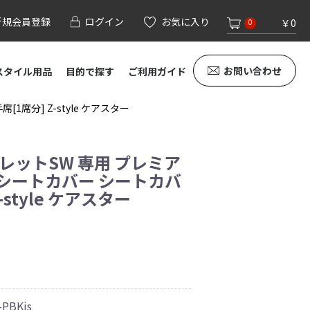
新規会員登録
ログイン
お気に入り
￥0
0
お問い合わせ
スタイル用品
目的で探す
ご利用ガイド
席分] Z-style ケアスター
レットSW 専用 プレミア
シートカバー シートカバ
-style ケアスター
-PBKjs