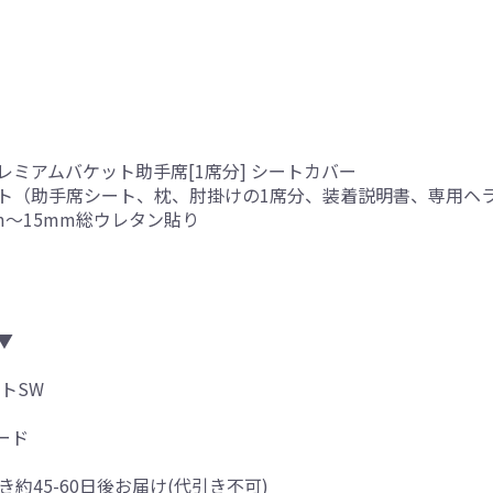
レミアムバケット助手席[1席分] シートカバー
ト（助手席シート、枕、肘掛けの1席分、装着説明書、専用ヘ
mm～15mm総ウレタン貼り
▼
トSW
ード
き約45-60日後お届け(代引き不可)