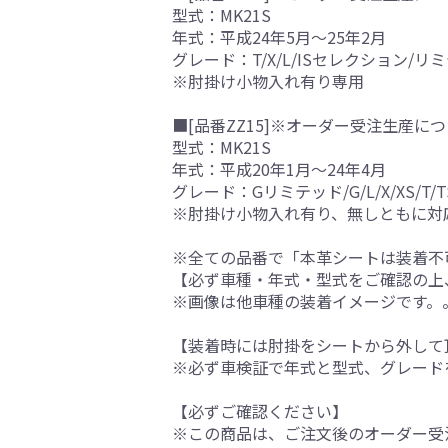
型式：MK21S
年式：平成24年5月～25年2月
グレード：T/X/L/ISセレクション/リミ
※肘掛け小物入れ有り専用
■[品番ZZ15]※オーダー受注生産につ
型式：MK21S
年式：平成20年1月～24年4月
グレード：Gリミテッド/G/L/X/XS/T/T
※肘掛け小物入れ有り、無しともに対
※全ての品番で「本革シートは装着不
【必ず車種・年式・型式をご確認の上
※画像は他車種の装着イメージです。
【装着時には肘掛をシートから外して
※必ず車検証で年式と型式、グレード
【必ずご確認ください】
※この商品は、ご注文後のオーダー受注