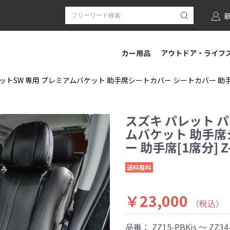
カー用品
アウトドア・ライフ
ットSW 専用 プレミアムバケット 助手席シートカバー シートカバー 助手席[1
スズキ パレット パ
ムバケット 助手席
ー 助手席[1席分] Z
送料無料
￥23,000
（税込）
品番：
ZZ15-PBKjs ～ ZZ34