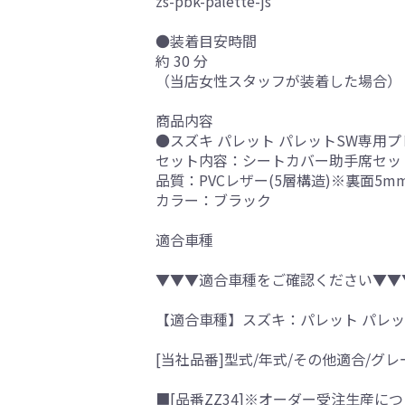
zs-pbk-palette-js
●装着目安時間
約 30 分
（当店女性スタッフが装着した場合）
商品内容
●スズキ パレット パレットSW専用プ
セット内容：シートカバー助手席セッ
品質：PVCレザー(5層構造)※裏面5
カラー：ブラック
適合車種
▼▼▼適合車種をご確認ください▼▼
【適合車種】スズキ：パレット パレッ
[当社品番]型式/年式/その他適合/グレ
■[品番ZZ34]※オーダー受注生産につ