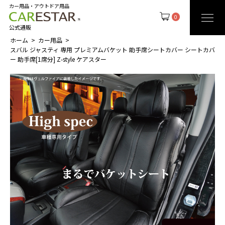
カー用品・アウトドア用品
0
公式通販
ホーム
カー用品
スバル ジャスティ 専用 プレミアムバケット 助手席シートカバー シートカバ
ー 助手席[1席分] Z-style ケアスター