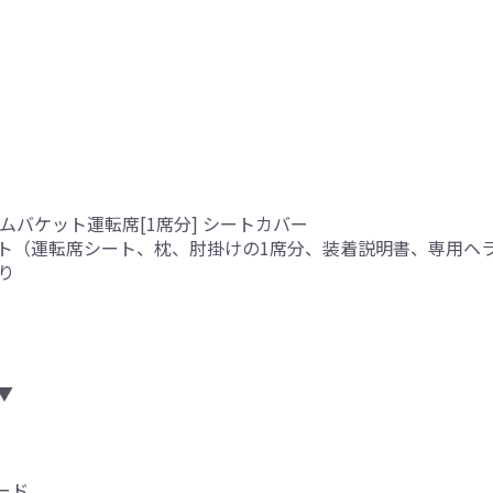
ムバケット運転席[1席分] シートカバー
ト（運転席シート、枕、肘掛けの1席分、装着説明書、専用ヘ
り
▼
ード