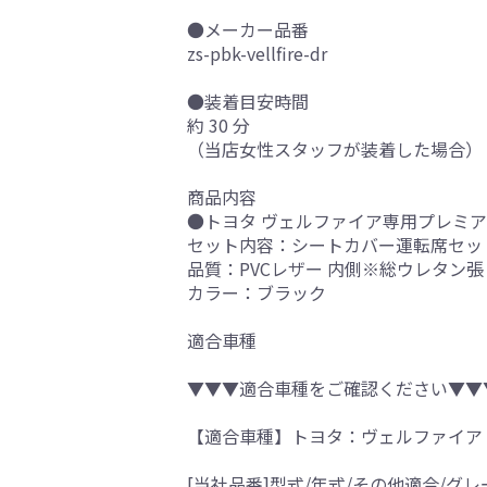
●メーカー品番
zs-pbk-vellfire-dr
●装着目安時間
約 30 分
（当店女性スタッフが装着した場合）
商品内容
●トヨタ ヴェルファイア専用プレミア
セット内容：シートカバー運転席セッ
品質：PVCレザー 内側※総ウレタン張
カラー：ブラック
適合車種
▼▼▼適合車種をご確認ください▼▼
【適合車種】トヨタ：ヴェルファイア
[当社品番]型式/年式/その他適合/グレ