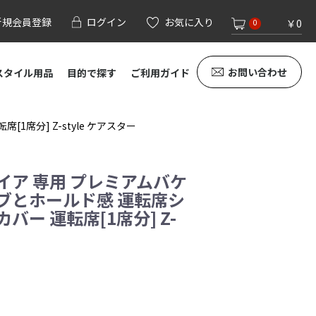
新規会員登録
ログイン
お気に入り
￥0
0
お問い合わせ
スタイル用品
目的で探す
ご利用ガイド
席分] Z-style ケアスター
イア 専用 プレミアムバケ
ブとホールド感 運転席シ
バー 運転席[1席分] Z-