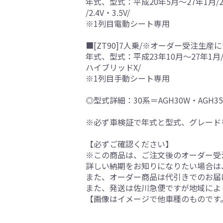
年式、型式：平成20年5月～27年1月/2
/2.4V・3.5V/
※1列目電動シート専用
■[ZT90]7人乗/※オーダー受注生産に
年式、型式：平成23年10月～27年1月/
ハイブリッドX/
※1列目手動シート専用
◎型式詳細：30系＝AGH30W・AGH35W
※必ず車検証で年式と型式、グレード
【必ずご確認ください】
※この商品は、ご注文後のオーダー受注
詳しい納期をお知りになりたい場合は
また、オーダー商品は代引きでのお届
また、発送は佐川急便ですが地域によ
【画像はイメージで他車種のものです