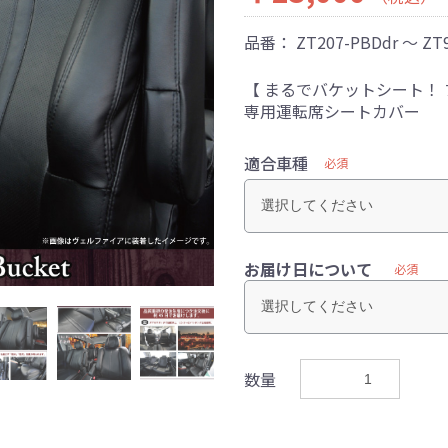
品番：
ZT207-PBDdr ～ ZT
【 まるでバケットシート！
専用運転席シートカバー
適合車種
必須
お届け日について
必須
数量