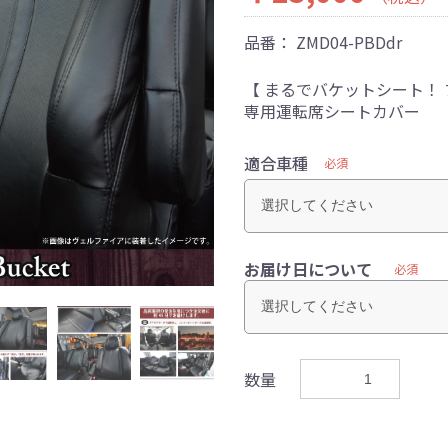
品番：
ZMD04-PBDdr
【 まるでバケットシート！
専用運転席シートカバー
適合車種
必須
お届け日について
必須
数量