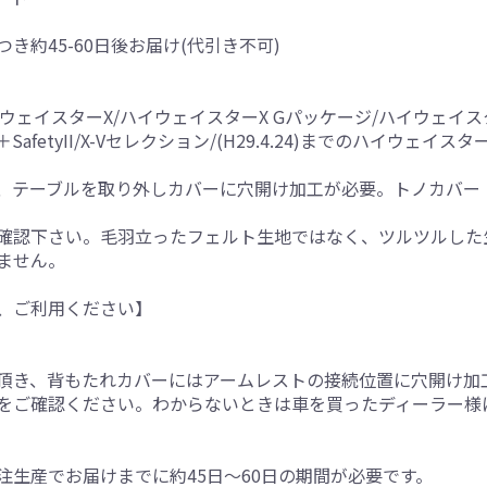
つき約45-60日後お届け(代引き不可)
ハイウェイスターX/ハイウェイスターX Gパッケージ/ハイウェイ
fetyII/X-Vセレクション/(H29.4.24)までのハイウェイ
、テーブルを取り外しカバーに穴開け加工が必要。トノカバー
確認下さい。毛羽立ったフェルト生地ではなく、ツルツルした
ません。
、ご利用ください】
。
頂き、背もたれカバーにはアームレストの接続位置に穴開け加
をご確認ください。わからないときは車を買ったディーラー様
生産でお届けまでに約45日～60日の期間が必要です。