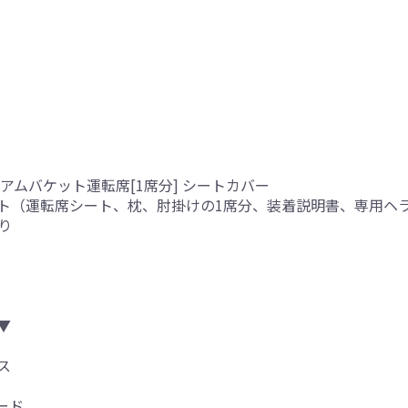
アムバケット運転席[1席分] シートカバー
ト（運転席シート、枕、肘掛けの1席分、装着説明書、専用ヘ
り
▼
ス
ード