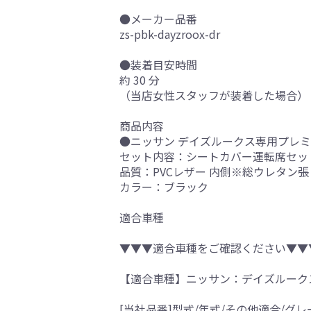
●メーカー品番
zs-pbk-dayzroox-dr
●装着目安時間
約 30 分
（当店女性スタッフが装着した場合）
商品内容
●ニッサン デイズルークス専用プレミ
セット内容：シートカバー運転席セッ
品質：PVCレザー 内側※総ウレタン張
カラー：ブラック
適合車種
▼▼▼適合車種をご確認ください▼▼
【適合車種】ニッサン：デイズルーク
[当社品番]型式/年式/その他適合/グレ