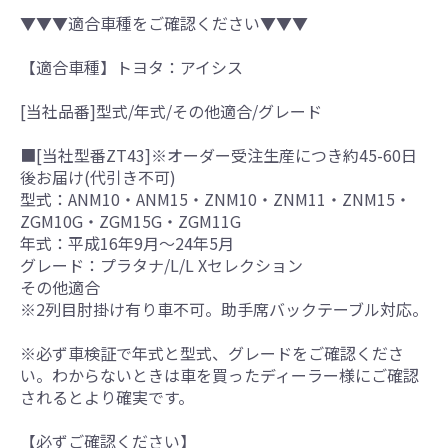
▼▼▼適合車種をご確認ください▼▼▼
【適合車種】トヨタ：アイシス
[当社品番]型式/年式/その他適合/グレード
■[当社型番ZT43]※オーダー受注生産につき約45-60日
後お届け(代引き不可)
型式：ANM10・ANM15・ZNM10・ZNM11・ZNM15・
ZGM10G・ZGM15G・ZGM11G
年式：平成16年9月～24年5月
グレード：プラタナ/L/L Xセレクション
その他適合
※2列目肘掛け有り車不可。助手席バックテーブル対応。
※必ず車検証で年式と型式、グレードをご確認くださ
い。わからないときは車を買ったディーラー様にご確認
されるとより確実です。
【必ずご確認ください】