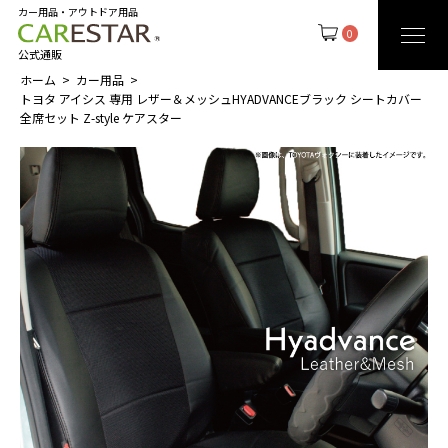
カー用品・アウトドア用品
0
公式通販
ホーム
カー用品
トヨタ アイシス 専用 レザー＆メッシュHYADVANCEブラック シートカバー
全席セット Z-style ケアスター