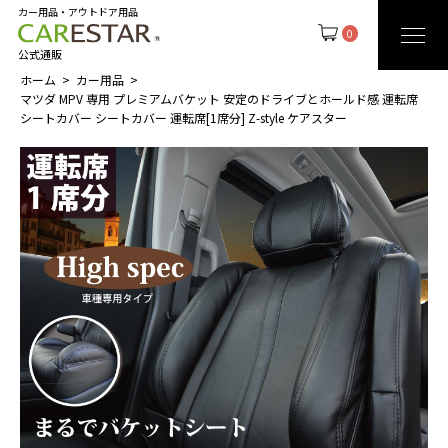
カー用品・アウトドア用品
0
公式通販
ホーム
カー用品
マツダ MPV 専用 プレミアムバケット 安定のドライブとホールド感 運転席
シートカバー シートカバー 運転席[1席分] Z-style ケアスター