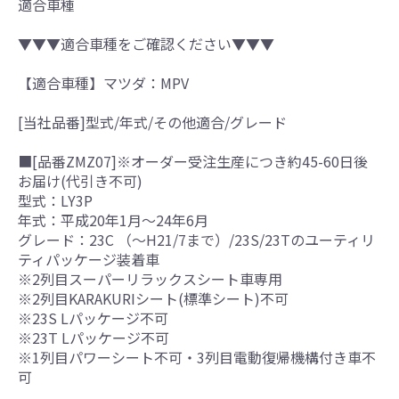
適合車種
▼▼▼適合車種をご確認ください▼▼▼
【適合車種】マツダ：MPV
[当社品番]型式/年式/その他適合/グレード
■[品番ZMZ07]※オーダー受注生産につき約45-60日後
お届け(代引き不可)
型式：LY3P
年式：平成20年1月～24年6月
グレード：23C （～H21/7まで）/23S/23Tのユーティリ
ティパッケージ装着車
※2列目スーパーリラックスシート車専用
※2列目KARAKURIシート(標準シート)不可
※23S Lパッケージ不可
※23T Lパッケージ不可
※1列目パワーシート不可・3列目電動復帰機構付き車不
可