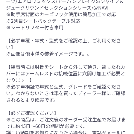
ーツ/エアロリミックス/アーバンブレイクS/ジャイブ＆
ジュークサウンドセレクションシリーズ/＠NAVI
※助手席背面のカーゴフック使用は簡易加工で対応
※2列目シートバックテーブル対応
※シートリフター付き車用
【必ず車種・年式・型式をご確認の上、ご利用くださ
い】
※画像は他車種の装着イメージです。。
【装着時には肘掛をシートから外して頂き、背もたれカ
バーにはアームレストの接続位置に穴開け加工が必要と
なります。】
※必ず車検証で年式と型式、グレードをご確認くださ
い。わからないときは車を買ったディーラー様にご確認
されるとより確実です。
【必ずご確認ください】
※この商品は、ご注文後のオーダー受注生産でお届けま
でに約45日～60日の期間が必要です。
詳しい納期をお知りになりたい場合は、電話かメールに