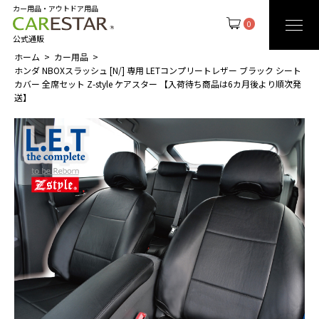
カー用品・アウトドア用品
0
公式通販
ホーム
カー用品
ホンダ NBOXスラッシュ [N/] 専用 LETコンプリートレザー ブラック シート
カバー 全席セット Z-style ケアスター 【入荷待ち商品は6カ月後より順次発
送】