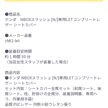
●商品名
ホンダ NBOXスラッシュ [N/]専用LETコンプリートレ
ザー シートカバー
●メーカー品番
zh62-let
●装着目安時間
約 1 時間 30 分
（当店女性スタッフが装着した場合）
商品内容
●ホンダ NBOXスラッシュ [N/]専用LETコンプリートレ
ザー シートカバー
セット内容：シートカバー全席セット（前席シート、後
席シート、枕、肘掛けの全席分、装着説明書、専用ヘ
ラ、作業用手袋）
品質:PVCレザー 内側※総ウレタン張り