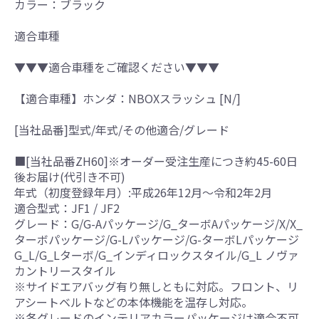
カラー：ブラック
適合車種
▼▼▼適合車種をご確認ください▼▼▼
【適合車種】ホンダ：NBOXスラッシュ [N/]
[当社品番]型式/年式/その他適合/グレード
■[当社品番ZH60]※オーダー受注生産につき約45-60日
後お届け(代引き不可)
年式（初度登録年月）:平成26年12月～令和2年2月
適合型式：JF1 / JF2
グレード：G/G-Aパッケージ/G_ターボAパッケージ/X/X_
ターボパッケージ/G-Lパッケージ/G-ターボLパッケージ
G_L/G_Lターボ/G_インディロックスタイル/G_L ノヴァ
カントリースタイル
※サイドエアバッグ有り無しともに対応。フロント、リ
アシートベルトなどの本体機能を温存し対応。
※各グレードのインテリアカラーパッケージは適合不可