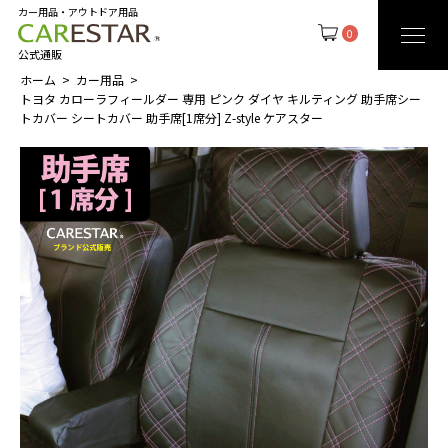
カー用品・アウトドア用品
0
公式通販
ホーム
カー用品
トヨタ カローラフィールダー 専用 ピンク ダイヤ キルティング 助手席シー
トカバー シートカバー 助手席[1席分] Z-style ケアスター