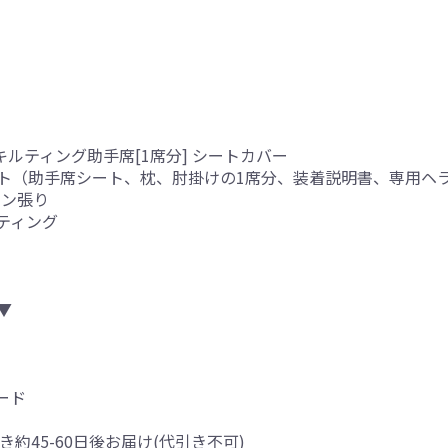
キルティング助手席[1席分] シートカバー
ト（助手席シート、枕、肘掛けの1席分、装着説明書、専用ヘ
タン張り
ティング
▼
ード
き約45-60日後お届け(代引き不可)