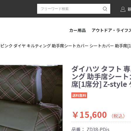
カー用品
アウトドア・ライフ
 ピンク ダイヤ キルティング 助手席シートカバー シートカバー 助手席[1席分]
ダイハツ タフト 専
ング 助手席シート
席[1席分] Z-sty
送料無料
￥15,600
（税込）
品番：
ZD38-PDjs