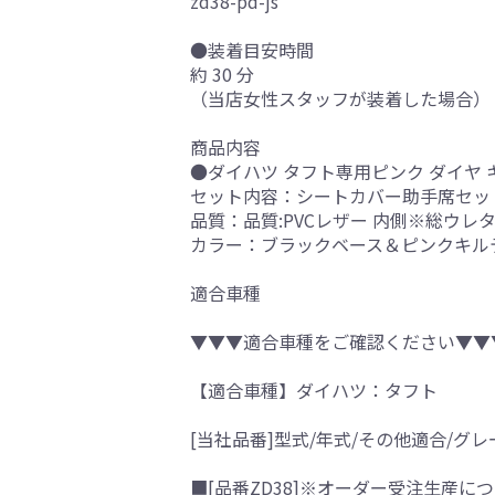
zd38-pd-js
●装着目安時間
約 30 分
（当店女性スタッフが装着した場合）
商品内容
●ダイハツ タフト専用ピンク ダイヤ 
セット内容：シートカバー助手席セッ
品質：品質:PVCレザー 内側※総ウレ
カラー：ブラックベース＆ピンクキル
適合車種
▼▼▼適合車種をご確認ください▼▼
【適合車種】ダイハツ：タフト
[当社品番]型式/年式/その他適合/グレ
■[品番ZD38]※オーダー受注生産につ