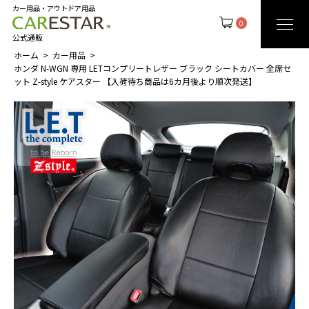
カー用品・アウトドア用品
0
公式通販
ホーム
カー用品
ホンダ N-WGN 専用 LETコンプリートレザー ブラック シートカバー 全席セ
ット Z-style ケアスター 【入荷待ち商品は6カ月後より順次発送】