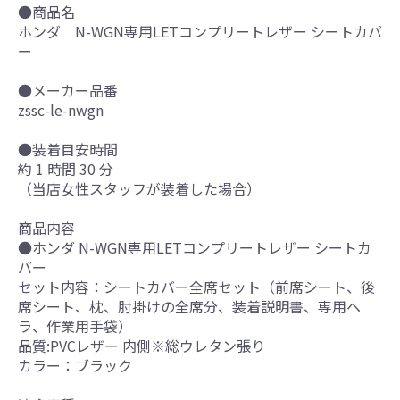
●商品名
ホンダ N-WGN専用LETコンプリートレザー シートカバ
ー
●メーカー品番
zssc-le-nwgn
●装着目安時間
約 1 時間 30 分
（当店女性スタッフが装着した場合）
商品内容
●ホンダ N-WGN専用LETコンプリートレザー シートカ
バー
セット内容：シートカバー全席セット（前席シート、後
席シート、枕、肘掛けの全席分、装着説明書、専用ヘ
ラ、作業用手袋）
品質:PVCレザー 内側※総ウレタン張り
カラー：ブラック