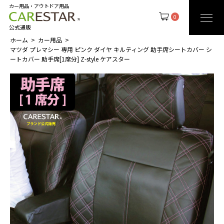
カー用品・アウトドア用品
0
公式通販
ホーム
カー用品
マツダ プレマシー 専用 ピンク ダイヤ キルティング 助手席シートカバー シ
ートカバー 助手席[1席分] Z-style ケアスター