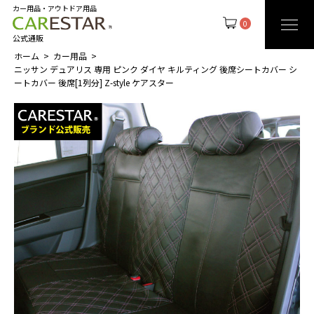
カー用品・アウトドア用品
0
公式通販
ホーム
カー用品
ニッサン デュアリス 専用 ピンク ダイヤ キルティング 後席シートカバー シ
ートカバー 後席[1列分] Z-style ケアスター