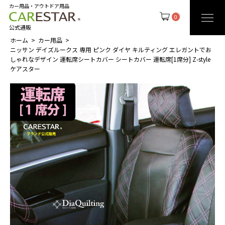
カー用品・アウトドア用品
0
公式通販
ホーム
カー用品
ニッサン デイズルークス 専用 ピンク ダイヤ キルティング エレガントでお
しゃれなデザイン 運転席シートカバー シートカバー 運転席[1席分] Z-style
ケアスター