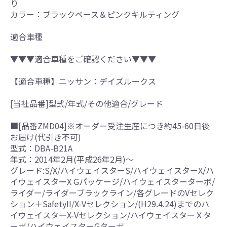
り
カラー：ブラックベース＆ピンクキルティング
適合車種
▼▼▼適合車種をご確認ください▼▼▼
【適合車種】ニッサン：デイズルークス
[当社品番]型式/年式/その他適合/グレード
■[品番ZMD04]※オーダー受注生産につき約45-60日後
お届け(代引き不可)
型式：DBA-B21A
年式：2014年2月(平成26年2月)～
グレード:S/X/ハイウェイスターS/ハイウェイスターX/ハ
イウェイスターX Gパッケージ/ハイウェイスターターボ/
ライダー/ライダーブラックライン/各グレードのVセレク
ション＋SafetyII/X-Vセレクション/(H29.4.24)までのハ
イウェイスターX-Vセレクション/ハイウェイスターＸタ
ーボ/ハイウェイスターGターボ