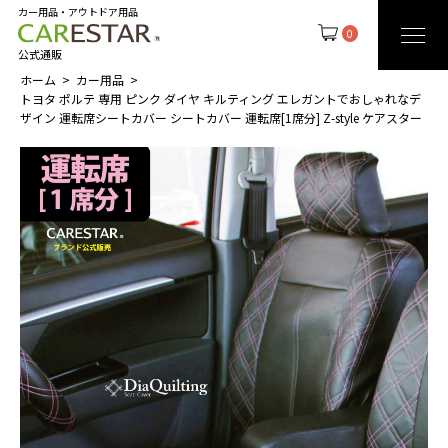
カー用品・アウトドア用品
0
公式通販
ホーム
カー用品
トヨタ ポルテ 専用 ピンク ダイヤ キルティング エレガントでおしゃれなデ
ザイン 運転席シートカバー シートカバー 運転席[1席分] Z-style ケアスター