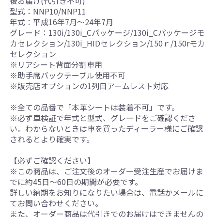
後お届け(代引き不可)
型式：NNP10/NNP11
年式：平成16年7月～24年7月
グレード：130i/130i_Cパッケージ/130i_Cパッケージモ
カセレクション/130i_HIDセレクション/150ｒ/150rモカ
セレクション
※リアシート背面分割車用
※助手席バックテーブル使用不可
※販売店オプションの1列目アームレスト対応
※全ての品番で「本革シートは装着不可」です。
※必ず車検証で年式と型式、グレードをご確認くださ
い。わからないときは車を買ったディーラー様にご確認
されるとより確実です。
【必ずご確認ください】
※この商品は、ご注文後のオーダー受注生産でお届けま
でに約45日～60日の期間が必要です。
詳しい納期をお知りになりたい場合は、電話かメールに
てお問い合わせください。
また、オーダー商品は代引きでのお届けはできませんの