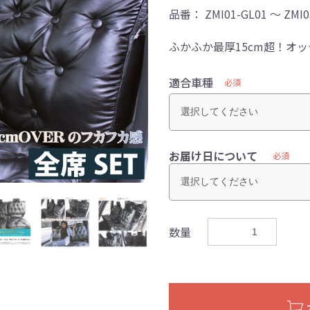
品番：
ZMI01-GL01 ～ ZMI0
ふかふか最厚15cm超！オ
適合車種
必須
お届け日について
必須
数量