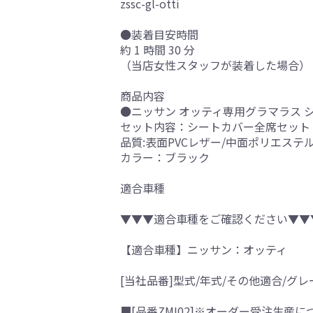
zssc-gl-otti
●装着目安時間
約 1 時間 30 分
（当店女性スタッフが装着した場合）
商品内容
●ニッサン オッティ専用グラマラス 
セット内容：シートカバー全席セット
品質:表面PVCレザー/中面ポリエステ
カラー：ブラック
適合車種
▼▼▼適合車種をご確認ください▼▼
【適合車種】ニッサン：オッティ
[当社品番]型式/年式/その他適合/グレ
■[品番ZMI02]※オーダー受注生産に