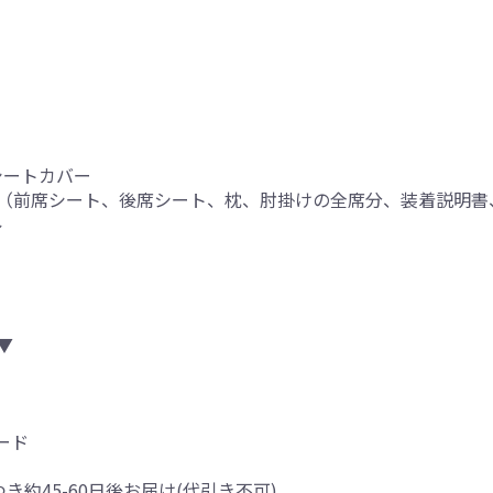
シートカバー
（前席シート、後席シート、枕、肘掛けの全席分、装着説明書
ル
▼
ード
つき約45-60日後お届け(代引き不可)