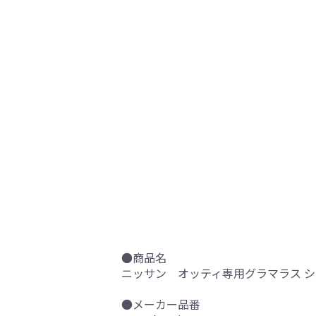
●商品名
ニッサン オッティ専用グラマラス 
●メーカー品番