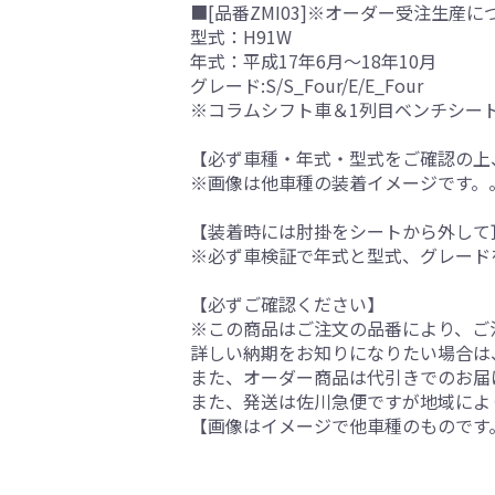
■[品番ZMI03]※オーダー受注生産に
型式：H91W
年式：平成17年6月～18年10月
グレード:S/S_Four/E/E_Four
※コラムシフト車＆1列目ベンチシー
【必ず車種・年式・型式をご確認の上
※画像は他車種の装着イメージです。
【装着時には肘掛をシートから外して
※必ず車検証で年式と型式、グレード
【必ずご確認ください】
※この商品はご注文の品番により、ご
詳しい納期をお知りになりたい場合は
また、オーダー商品は代引きでのお届
また、発送は佐川急便ですが地域によ
【画像はイメージで他車種のものです